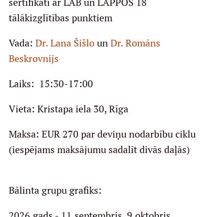
sertifikāti ar LĀB un LĀPPOS 18
tālākizglītības punktiem
Vada:
Dr. Lana Šišlo
un
Dr. Romāns
Beskrovnijs
Laiks: 15:30-17:00
Vieta: Kristapa iela 30, Rīga
Maksa: EUR 270 par deviņu nodarbību ciklu
(iespējams maksājumu sadalīt divās daļās)
Bālinta grupu grafiks:
2026.gads - 11.septembris, 9.oktobris,