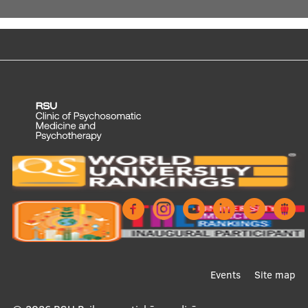
Footer
Events
Site map
menu