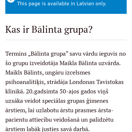
This page is available in Latvian only.
Prices
Kas ir Bālinta grupa?
Contacts
Termins „Bālinta grupa” savu vārdu ieguvis no
šo grupu izveidotāja Maikla Bālinta uzvārda.
Maikls Bālints, ungāru izcelsmes
psihoanalītiķis, strādāja Londonas Tavistokas
klīnikā. 20.gadsimta 50-ajos gados viņš
uzsāka veidot speciālas grupas ģimenes
ārstiem, lai uzlabotu ārstu prasmes ārsta-
pacientu attiecību veidošanā un palīdzētu
ārstiem labāk justies savā darbā.