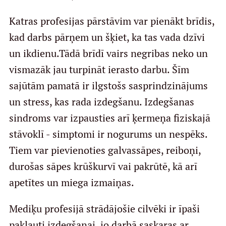
Katras profesijas pārstāvim var pienākt brīdis,
kad darbs pārņem un šķiet, ka tas vada dzīvi
un ikdienu.Tādā brīdī vairs negribas neko un
vismazāk jau turpināt ierasto darbu. Šīm
sajūtām pamatā ir ilgstošs sasprindzinājums
un stress, kas rada izdegšanu. Izdegšanas
sindroms var izpausties arī ķermeņa fiziskajā
stāvoklī - simptomi ir nogurums un nespēks.
Tiem var pievienoties galvassāpes, reiboņi,
durošas sāpes krūškurvī vai pakrūtē, kā arī
apetītes un miega izmaiņas.
Mediķu profesijā strādājošie cilvēki ir īpaši
pakļauti izdegšanai, jo darbā saskaras ar