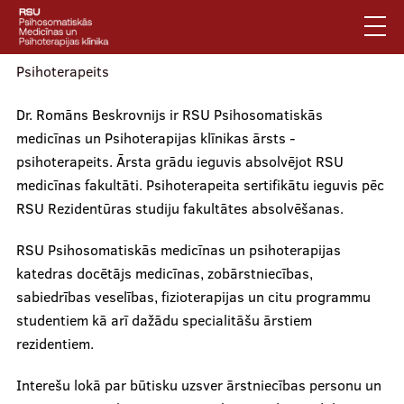
Pārlekt
uz
galveno
saturu
Psihoterapeits
English
Dr. Romāns Beskrovnijs ir RSU Psihosomatiskās
Latviski
medicīnas un Psihoterapijas klīnikas ārsts -
Mobile
Meklēt
Jautājumi un atbildes
psihoterapeits. Ārsta grādu ieguvis absolvējot RSU
augšējā
medicīnas fakultāti. Psihoterapeita sertifikātu ieguvis pēc
Privātuma politika
izvēlne
RSU Rezidentūras studiju fakultātes absolvēšanas.
Vides pieejamība
RSU Psihosomatiskās medicīnas un psihoterapijas
Piesakies jaunumiem
katedras docētājs medicīnas, zobārstniecības,
sabiedrības veselības, fizioterapijas un citu programmu
Mobile
studentiem kā arī dažādu specialitāšu ārstiem
galvenā
Par klīniku
rezidentiem.
izvēlne
Interešu lokā par būtisku uzsver ārstniecības personu un
Pakalpojumi