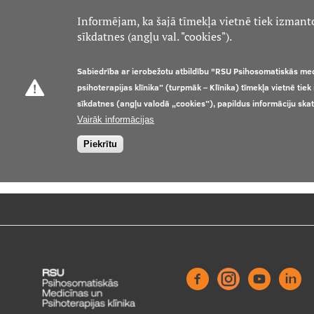
Informējam, ka šajā tīmekļa vietnē tiek izmant
sīkdatnes (angļu val. "cookies").
Sabiedrība ar ierobežotu atbildību "RSU Psihosomatiskās me
psihoterapijas klīnika” (turpmāk – Klīnika) tīmekļa vietnē tie
sīkdatnes (angļu valodā „cookies”), papildus informāciju ska
Vairāk informācijas
Piekrītu