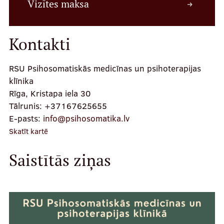
Vizītes maksa
Kontakti
Kontakti
RSU Psihosomatiskās medicīnas un psihoterapijas
klīnika
Rīga, Kristapa iela 30
Tālrunis:
+37167625655
E-pasts:
info@psihosomatika.lv
Skatīt kartē
Saistītās ziņas