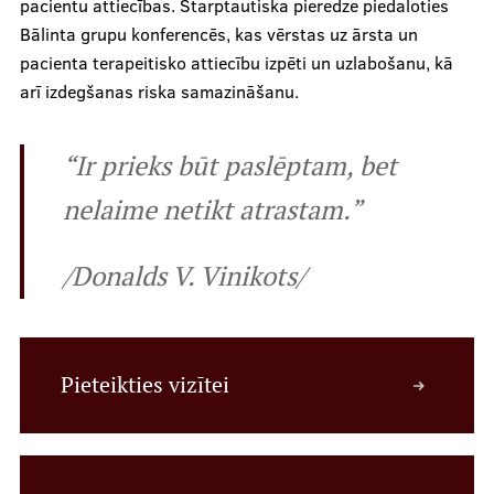
pacientu attiecības. Starptautiska pieredze piedaloties
Bālinta grupu konferencēs, kas vērstas uz ārsta un
pacienta terapeitisko attiecību izpēti un uzlabošanu, kā
Mūsu komanda
arī izdegšanas riska samazināšanu.
“Ir prieks būt paslēptam, bet
Cenas
nelaime netikt atrastam.”
Ārstniecības personām
/Donalds V. Vinikots/
Apmācības un kursi
Pieteikties vizītei
Bālinta grupas
Klīnisko gadījumu apraksti