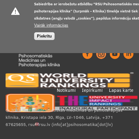
Sabiedrība ar ierobežotu atbildību "RSU Psihosomatiskās me
psihoterapijas klīnika” (turpmāk – Klīnika) tīmekļa vietnē tie
sīkdatnes (angļu valodā „cookies”), papildus informāciju ska
Mūsu komanda
Vairāk informācijas
Piekrītu
Cenas
Ārstniecības personām
Footer
Notikumi
Iepirkumi
Lapas karte
Apmācības un kursi
menu
© 2026
RSU Psihosomatiskās medicīnas un psihoterapijas
Bālinta grupas
klīnika, Kristapa iela 30, Rīga, LV-1046, Latvija
,
+371
Klīnisko gadījumu apraksti
67625655
,
rsu
rsu
.
lv
(info[at]psihosomatika[dot]lv)