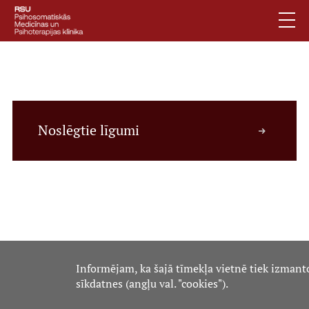
Pārlekt
uz
galveno
saturu
English
.
Atpakaļceļš
iepirkumi
Latviski
Mobile
Meklēt
Jautājumi un atbildes
Noslēgtie līgumi
augšējā
Privātuma politika
izvēlne
Vides pieejamība
Piesakies jaunumiem
Mobile
galvenā
Par klīniku
Informējam, ka šajā tīmekļa vietnē tiek izmant
izvēlne
sīkdatnes (angļu val. "cookies").
Pakalpojumi