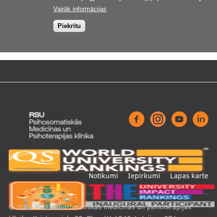
Vairāk informācijas
Piekrītu
Footer
Notikumi
Iepirkumi
Lapas karte
menu
© 2026
RSU Psihosomatiskās medicīnas un psihoterapijas