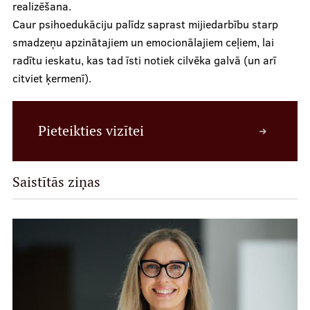
realizēšana.
Kontakti
Caur psihoedukāciju palīdz saprast mijiedarbību starp
smadzeņu apzinātajiem un emocionālajiem ceļiem, lai
radītu ieskatu, kas tad īsti notiek cilvēka galvā (un arī
citviet ķermenī).
Pieteikties vizītei
Saistītās ziņas