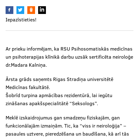
Iepazīstieties!
Mūsu komanda
Cenas
Ar prieku informējam, ka RSU Psihosomatiskās medicīnas
un psihoterapijas klīnikā darbu uzsāk sertificēta neiroloģe
dr.Madara Kalniņa.
Ārstniecības personām
Ārsta grāds saņemts Rigas Stradiņa universitētē
Medicīnas fakultātē.
Šobrīd turpina apmācības rezidentūrā, lai iegūtu
Apmācības un kursi
zināšanas apakšspecialitātē “Seksologs”.
Bālinta grupas
Meklē izskaidrojumus gan smadzeņu fiziskajām, gan
Klīnisko gadījumu apraksti
funkcionālajām izmaiņām. Tic, ka “viss ir neiroloģija” –
pasaules uztvere, pieredzēšana un baudīšana, kā arī tās