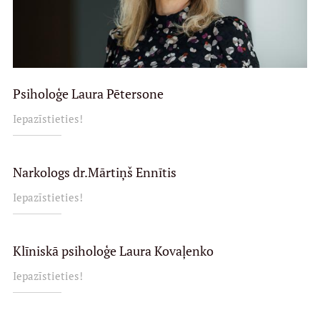
Psiholoģe Laura Pētersone
Iepazīstieties!
Narkologs dr.Mārtiņš Ennītis
Iepazīstieties!
Klīniskā psiholoģe Laura Kovaļenko
Iepazīstieties!