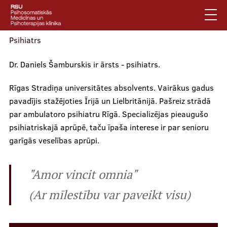
Pārlekt
uz
galveno
saturu
Psihiatrs
English
Dr. Daniels Šamburskis ir ārsts - psihiatrs.
Latviski
Mobile
Meklēt
Rīgas Stradiņa universitātes absolvents. Vairākus gadus
Jautājumi un atbildes
augšējā
pavadījis stažējoties Īrijā un Lielbritānijā. Pašreiz strādā
Privātuma politika
par ambulatoro psihiatru Rīgā. Specializējas pieaugušo
izvēlne
Vides pieejamība
psihiatriskajā aprūpē, taču īpaša interese ir par senioru
garīgās veselības aprūpi.
Piesakies jaunumiem
Mobile
"Amor vincit omnia"
galvenā
Par klīniku
(Ar mīlestību var paveikt visu)
izvēlne
Pakalpojumi