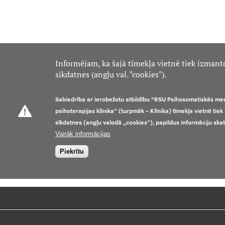
Kontakti
Informējam, ka šajā tīmekļa vietnē tiek izmant
sīkdatnes (angļu val. "cookies").
Sabiedrība ar ierobežotu atbildību "RSU Psihosomatiskās me
psihoterapijas klīnika” (turpmāk – Klīnika) tīmekļa vietnē tie
sīkdatnes (angļu valodā „cookies”), papildus informāciju ska
Vairāk informācijas
Piekrītu