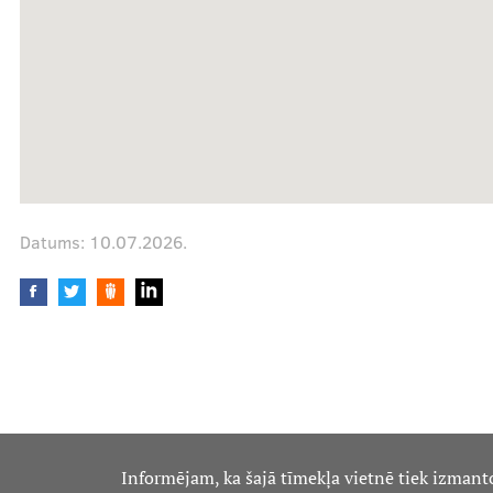
Mūsu komanda
Cenas
Datums:
10.07.2026.
Ārstniecības personām
Apmācības un kursi
Bālinta grupas
Klīnisko gadījumu apraksti
Informējam, ka šajā tīmekļa vietnē tiek izmant