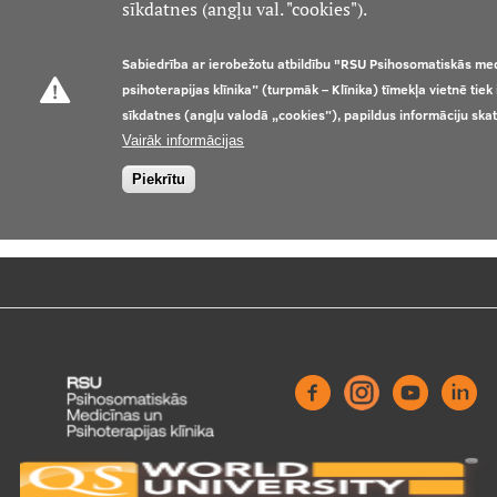
sīkdatnes (angļu val. "cookies").
Kontakti
Sabiedrība ar ierobežotu atbildību "RSU Psihosomatiskās me
psihoterapijas klīnika” (turpmāk – Klīnika) tīmekļa vietnē tie
sīkdatnes (angļu valodā „cookies”), papildus informāciju ska
Vairāk informācijas
Piekrītu