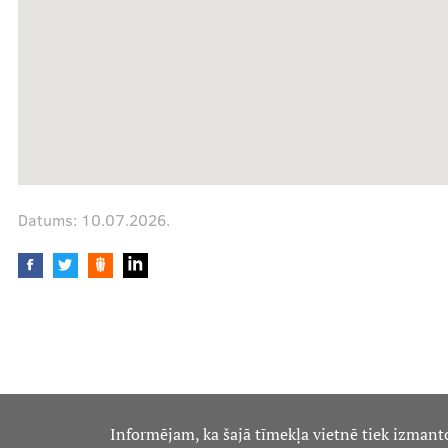
Mūsu komanda
Cenas
Datums:
10.07.2026.
Ārstniecības personām
Apmācības un kursi
Bālinta grupas
Klīnisko gadījumu apraksti
Informējam, ka šajā tīmekļa vietnē tiek izmant