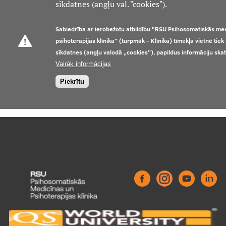
sīkdatnes (angļu val. "cookies").
Kontakti
Sabiedrība ar ierobežotu atbildību "RSU Psihosomatiskās me
psihoterapijas klīnika” (turpmāk – Klīnika) tīmekļa vietnē tie
sīkdatnes (angļu valodā „cookies”), papildus informāciju ska
Vairāk informācijas
Piekrītu