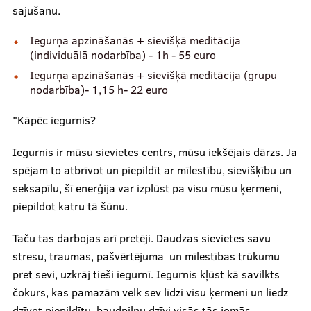
sajušanu.
Kontakti
Iegurņa apzināšanās + sievišķā meditācija
(individuālā nodarbība) - 1h - 55 euro
Iegurņa apzināšanās + sievišķā meditācija (grupu
nodarbība)- 1,15 h- 22 euro
"Kāpēc iegurnis?
Iegurnis ir mūsu sievietes centrs, mūsu iekšējais dārzs. Ja
spējam to atbrīvot un piepildīt ar mīlestību, sievišķību un
seksapīlu, šī enerģija var izplūst pa visu mūsu ķermeni,
piepildot katru tā šūnu.
Taču tas darbojas arī pretēji. Daudzas sievietes savu
stresu, traumas, pašvērtējuma un mīlestības trūkumu
pret sevi, uzkrāj tieši iegurnī. Iegurnis kļūst kā savilkts
čokurs, kas pamazām velk sev līdzi visu ķermeni un liedz
dzīvot piepildītu, baudpilnu dzīvi visās tās jomās.