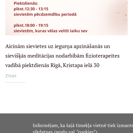
Aicinām sievietes uz iegurņa apzināšanās un
sievišķās meditācijas nodarbībām fizioterapeites
vadībā piektdienās Rīgā, Kristapa ielā 30
Ziņas
Informējam, ka šajā tīmekļa vietnē tiek izmant
sīkdatnes (angļu val. "cookies").