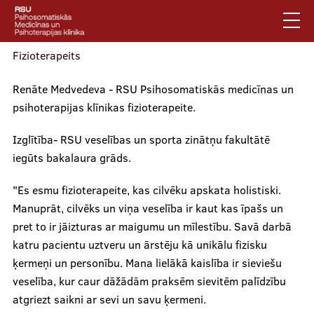
Pārlekt
uz
galveno
saturu
Fizioterapeits
English
Renāte Medvedeva - RSU Psihosomatiskās medicīnas un
Latviski
psihoterapijas klīnikas fizioterapeite.
Mobile
Meklēt
Jautājumi un atbildes
augšējā
Izglītība- RSU veselības un sporta zinātņu fakultātē
Privātuma politika
iegūts bakalaura grāds.
izvēlne
Vides pieejamība
"Es esmu fizioterapeite, kas cilvēku apskata holistiski.
Piesakies jaunumiem
Manuprāt, cilvēks un viņa veselība ir kaut kas īpašs un
pret to ir jāizturas ar maigumu un mīlestību. Savā darbā
Mobile
katru pacientu uztveru un ārstēju kā unikālu fizisku
galvenā
Par klīniku
ķermeņi un personību. Mana lielākā kaislība ir sieviešu
izvēlne
veselība, kur caur dāžādām praksēm sievitēm palīdzību
atgriezt saikni ar sevi un savu ķermeni.
Pakalpojumi