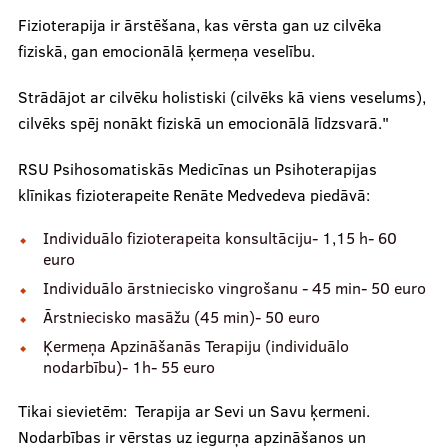
Fizioterapija ir ārstēšana, kas vērsta gan uz cilvēka
fiziskā, gan emocionālā ķermeņa veselību.
Mūsu komanda
Strādājot ar cilvēku holistiski (cilvēks kā viens veselums),
cilvēks spēj nonākt fiziskā un emocionālā līdzsvarā."
Cenas
RSU Psihosomatiskās Medicīnas un Psihoterapijas
klīnikas fizioterapeite Renāte Medvedeva piedāvā:
Ārstniecības personām
Individuālo fizioterapeita konsultāciju- 1,15 h- 60
euro
Individuālo ārstniecisko vingrošanu - 45 min- 50 euro
Ārstniecisko masāžu (45 min)- 50 euro
Apmācības un kursi
Ķermeņa Apzināšanās Terapiju (individuālo
Bālinta grupas
nodarbību)- 1h- 55 euro
Klīnisko gadījumu apraksti
Tikai sievietēm: Terapija ar Sevi un Savu ķermeni.
Nodarbības ir vērstas uz iegurņa apzināšanos un