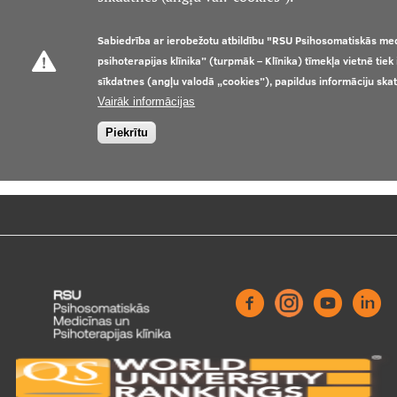
Sabiedrība ar ierobežotu atbildību "RSU Psihosomatiskās me
psihoterapijas klīnika” (turpmāk – Klīnika) tīmekļa vietnē tie
sīkdatnes (angļu valodā „cookies”), papildus informāciju ska
Vairāk informācijas
Piekrītu