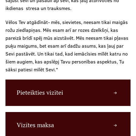
sajust sevi un pasauli ap sevi, kas ļauj atbrīvoties no
ikdienas stresa un trauksmes.
Vēlos Tev atgādīnāt- mēs, sievietes, neesam tikai maigās
rožu ziedlapiņas. Mēs esam arī ar rozes dzelkšņi, kas
pareizā brīdī spēj mūs aizstāvēt. Mēs neesam tikai pļavas
puķu maigums, bet esam arī dadžu asums, kas ļauj par
Sevi pastāvēt. Un tikai tad, kad iemācīsies mīlēt katru no
šiem augiem, kas apslēpj Tavu personības aspektus, Tu
sāksi patiesi mīlēt Sevi."
Pieteikties vizītei
Vizītes maksa