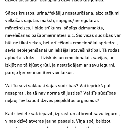
Sāpes krustos, urīna/fekāliju nesaturēšana, aizcietējumi,
velkošas sajūtas makstī, sāpīgas/neregulāras
mēnešreizes, libido trūkums, sāpīgs dzimumakts,
nevēlēšanās pašapmierināties u.c. Šīs visas sūdzības var
būt ne tikai sekas, bet arī cēlonis emocionālai spriedzei,
sevis nepieņemšanai un iekšējai atsvešinātībai. Tā rodas
apburtais loks — fiziskais un emocionālais savijas, un
izkļūt no tā kļūst grūti, ja nestrādājam ar savu iegurni,
pārējo ķermeni un Sevi vienlaikus.
Vai Tu sevi saklausi šajās sūdzībās? Vai iepriekš pat
nesaprati, ka tā nav norma tā justies? Vai šīs sūdzības
neļauj Tev baudīt dzīves piepildītos orgasmus?
Kad sieviete sāk iepazīt, izprast un atbrīvot savu iegurni,
viņas dzīvē atveras jauna pasaule. Viņa spēj beidzot