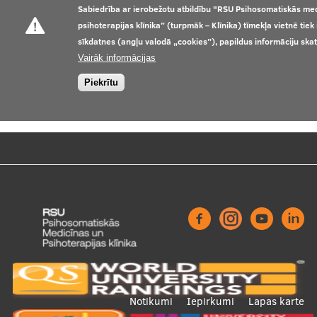
Sabiedrība ar ierobežotu atbildību "RSU Psihosomatiskās me
psihoterapijas klīnika” (turpmāk – Klīnika) tīmekļa vietnē tie
sīkdatnes (angļu valodā „cookies”), papildus informāciju ska
Vairāk informācijas
Piekrītu
Footer
Notikumi
Iepirkumi
Lapas karte