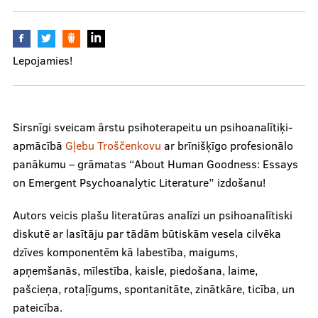
Mūsu komanda
Lepojamies!
Cenas
Sirsnīgi sveicam ārstu psihoterapeitu un psihoanalītiķi-
apmācībā
Gļebu Troščenkovu
ar brīnišķīgo profesionālo
panākumu – grāmatas “About Human Goodness: Essays
Ārstniecības personām
on Emergent Psychoanalytic Literature” izdošanu!
Autors veicis plašu literatūras analīzi un psihoanalītiski
Apmācības un kursi
diskutē ar lasītāju par tādām būtiskām vesela cilvēka
dzīves komponentēm kā labestība, maigums,
Bālinta grupas
apņemšanās, mīlestība, kaisle, piedošana, laime,
Klīnisko gadījumu apraksti
pašcieņa, rotaļīgums, spontanitāte, zinātkāre, ticība, un
pateicība.