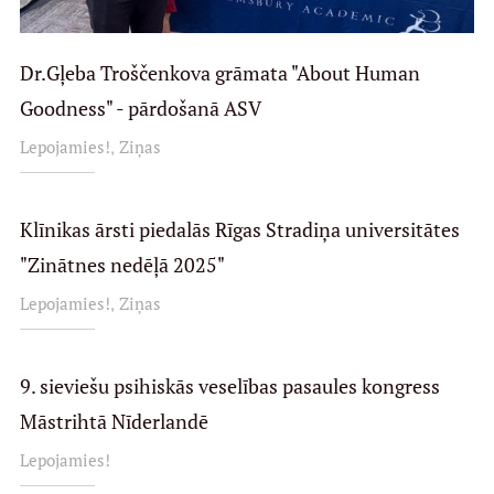
Dr.Gļeba Troščenkova grāmata "About Human
Goodness" - pārdošanā ASV
,
Lepojamies!
Ziņas
Klīnikas ārsti piedalās Rīgas Stradiņa universitātes
"Zinātnes nedēļā 2025"
,
Lepojamies!
Ziņas
9. sieviešu psihiskās veselības pasaules kongress
Māstrihtā Nīderlandē
Lepojamies!