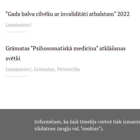
"Gada balva cilvēku ar invaliditāti atbalstam" 2022
Lepojamies!
Grāmatas "Psihosomatiskā medicīna" atklāšanas
svētki
,
,
Lepojamies!
Grāmatas
Pētniecība
Informējam, ka šajā tīmekļa vietnē tiek izmant
sīkdatnes (angļu val. "cookies").