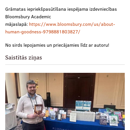
Kontakti
Grāmatas iepriekšpasūtīšana iespējama izdevniecības
Bloomsbury Academic
mājaslapā:
https://www.bloomsbury.com/us/about-
human-goodness-9798881803827/
No sirds lepojamies un priecājamies līdz ar autoru!
Saistītās ziņas