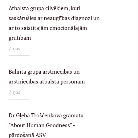
Atbalsta grupa cilvēkiem, kuri
saskārušies ar neauglības diagnozi un
ar to saistītajām emocionālajām
grūtībām
Ziņas
Bālinta grupa ārstniecības un
ārstniecības atbalsta personām
Ziņas
Dr.Gļeba Troščenkova grāmata
"About Human Goodness" -
pārdošanā ASV