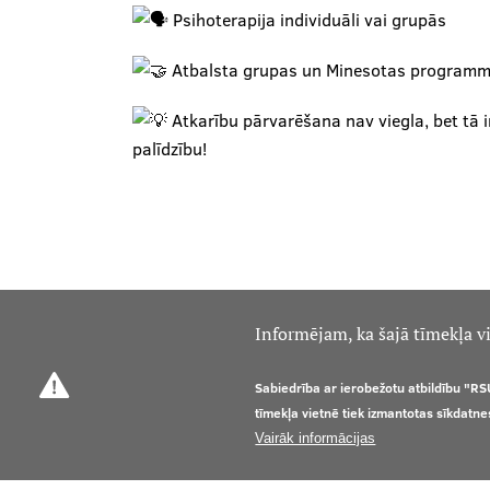
Psihoterapija individuāli vai grupās
Atbalsta grupas un Minesotas program
Atkarību pārvarēšana nav viegla, bet tā i
palīdzību!
Informējam, ka šajā tīmekļa vi
Sabiedrība ar ierobežotu atbildību "RS
tīmekļa vietnē tiek izmantotas sīkdatne
Vairāk informācijas