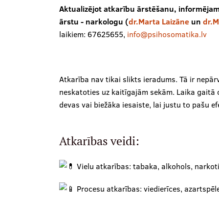
Aktualizējot atkarību ārstēšanu, informējam,
ārstu - narkologu (
dr.Marta Laizāne
un
dr.M
laikiem: 67625655,
info@psihosomatika.lv
Atkarība nav tikai slikts ieradums. Tā ir nepār
neskatoties uz kaitīgajām sekām. Laika gaitā 
devas vai biežāka iesaiste, lai justu to pašu ef
Atkarības veidi:
Vielu atkarības: tabaka, alkohols, narko
Procesu atkarības: viedierīces, azartspē