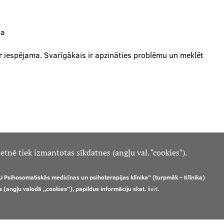
ma
r iespējama. Svarīgākais ir apzināties problēmu un meklēt
etnē tiek izmantotas sīkdatnes (angļu val. "cookies").
U Psihosomatiskās medicīnas un psihoterapijas klīnika” (turpmāk – Klīnika)
s (angļu valodā „cookies”), papildus informāciju skat.
šeit
.