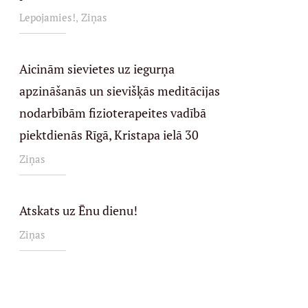
,
Lepojamies!
Ziņas
Aicinām sievietes uz iegurņa
apzināšanās un sievišķās meditācijas
nodarbībām fizioterapeites vadībā
piektdienās Rīgā, Kristapa ielā 30
Ziņas
Atskats uz Ēnu dienu!
Ziņas