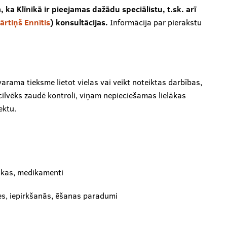
 ka Klīnikā ir pieejamas dažādu speciālistu, t.sk. arī
ārtiņš Ennītis
) konsultācijas.
Informācija par pierakstu
varama tieksme lietot vielas vai veikt noteiktas darbības,
cilvēks zaudē kontroli, viņam nepieciešamas lielākas
ektu.
tikas, medikamenti
les, iepirkšanās, ēšanas paradumi