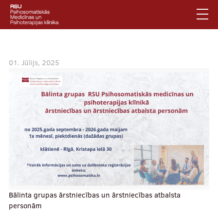
Pārlekt
uz
galveno
saturu
English
.
Latviski
01. Jūlijs, 2025
Mobile
Meklēt
Jautājumi un atbildes
augšējā
Privātuma politika
izvēlne
Vides pieejamība
Piesakies jaunumiem
Mobile
galvenā
Par klīniku
izvēlne
Bālinta grupas ārstniecības un ārstniecības atbalsta
personām
Pakalpojumi