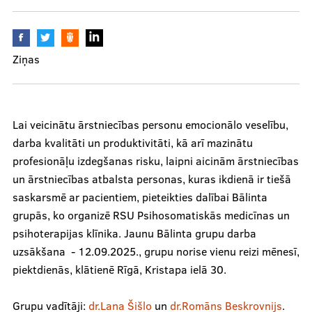
Mūsu komanda
Ziņas
Cenas
Lai veicinātu ārstniecības personu emocionālo veselību,
darba kvalitāti un produktivitāti, kā arī mazinātu
profesionāļu izdegšanas risku, laipni aicinām ārstniecības
Ārstniecības personām
un ārstniecības atbalsta personas, kuras ikdienā ir tiešā
saskarsmē ar pacientiem, pieteikties dalībai Bālinta
grupās, ko organizē RSU Psihosomatiskās medicīnas un
Apmācības un kursi
psihoterapijas klīnika. Jaunu Bālinta grupu darba
Bālinta grupas
uzsākšana - 12.09.2025., grupu norise vienu reizi mēnesī,
piektdienās, klātienē Rīgā, Kristapa ielā 30.
Klīnisko gadījumu apraksti
Grupu vadītāji:
dr.Lana Šišlo
un
dr.Romāns Beskrovnijs
.