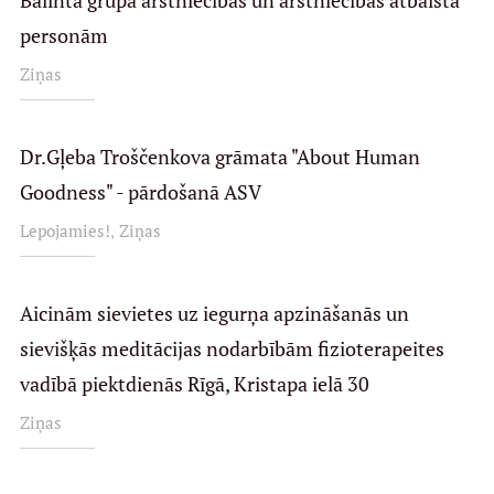
Bālinta grupa ārstniecības un ārstniecības atbalsta
personām
Ziņas
Dr.Gļeba Troščenkova grāmata "About Human
Goodness" - pārdošanā ASV
,
Lepojamies!
Ziņas
Aicinām sievietes uz iegurņa apzināšanās un
sievišķās meditācijas nodarbībām fizioterapeites
vadībā piektdienās Rīgā, Kristapa ielā 30
Ziņas