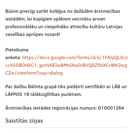
Kontakti
Būsim priecīgi satikt kolēģus no dažādām ārstniecības
iestādēm, lai kopīgiem spēkiem veicinātu arvien
profesionālāku un cieņpilnāku attiecību kultūru Latvijas
veselības aprūpes nozarē!
Pieteikuma
anketa:
https://docs.google.com/forms/d/e/1FAIpQLScz
cckGGBOHkC1_gvnV6EIwBMnOkaInBVQDZSbXCvWK2wg
CZw/viewform?usp=dialog
Par dalību Bālinta grupā tiks piešķirti sertifikāti ar LĀB un
LĀPPOS 18 tālākizglītības punktiem.
Ārstniecības iestādes reģistrācijas numurs: 010001264
Saistītās ziņas