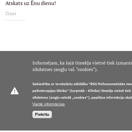
Atskats uz Ēnu dienu!
Ziņas
Informējam, ka šajā tīmekļa vietnē tiek izmant
sīkdatnes (angļu val. "cookies").
Sabiedrība ar ierobežotu atbildību "RSU Psihosomatiskās me
psihoterapijas klīnika” (turpmāk – Klīnika) tīmekļa vietnē tie
sīkdatnes (angļu valodā „cookies”), papildus informāciju ska
Vairāk informācijas
Piekrītu