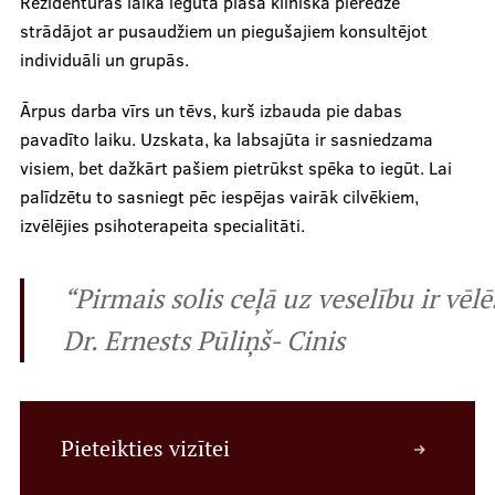
Rezidentūras laikā iegūta plaša klīniskā pieredze
strādājot ar pusaudžiem un piegušajiem konsultējot
individuāli un grupās.
Mūsu komanda
Ārpus darba vīrs un tēvs, kurš izbauda pie dabas
pavadīto laiku. Uzskata, ka labsajūta ir sasniedzama
visiem, bet dažkārt pašiem pietrūkst spēka to iegūt. Lai
Cenas
palīdzētu to sasniegt pēc iespējas vairāk cilvēkiem,
izvēlējies psihoterapeita specialitāti.
Ārstniecības personām
“Pirmais solis ceļā uz veselību ir vē
Dr. Ernests Pūliņš- Cinis
Apmācības un kursi
Bālinta grupas
Klīnisko gadījumu apraksti
Pieteikties vizītei