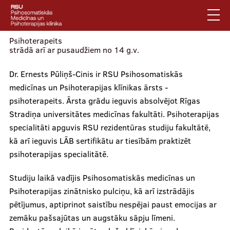
Pārlekt
uz
galveno
saturu
Psihoterapeits
English
strādā arī ar pusaudžiem no 14 g.v.
Latviski
Dr. Ernests Pūliņš-Cinis ir RSU Psihosomatiskās
Mobile
medicīnas un Psihoterapijas klīnikas ārsts -
Meklēt
Jautājumi un atbildes
psihoterapeits. Ārsta grādu ieguvis absolvējot Rīgas
augšējā
Privātuma politika
Stradiņa universitātes medicīnas fakultāti. Psihoterapijas
izvēlne
Vides pieejamība
specialitāti apguvis RSU rezidentūras studiju fakultātē,
kā arī ieguvis LĀB sertifikātu ar tiesībām praktizēt
Piesakies jaunumiem
psihoterapijas specialitātē.
Mobile
Studiju laikā vadījis Psihosomatiskās medicīnas un
galvenā
Par klīniku
Psihoterapijas zinātnisko pulciņu, kā arī izstrādājis
izvēlne
pētījumus, aptiprinot saistību nespējai paust emocijas ar
zemāku pašsajūtas un augstāku sāpju līmeni.
Pakalpojumi