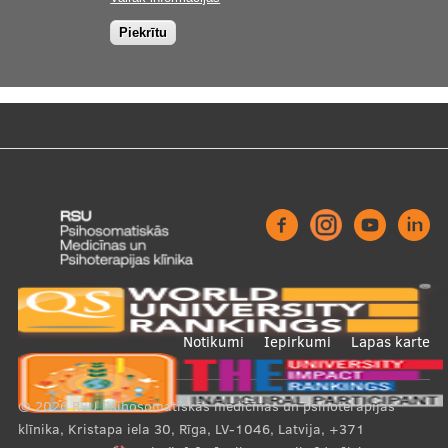
Piekrītu
Footer
Notikumi
Iepirkumi
Lapas karte
menu
© 2026
RSU Psihosomatiskās medicīnas un psihoterapijas
klīnika, Kristapa iela 30, Rīga, LV-1046, Latvija
,
+371