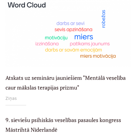
Atskats uz semināru jauniešiem "Mentālā veselība
caur mākslas terapijas prizmu"
Ziņas
9. sieviešu psihiskās veselības pasaules kongress
Māstrihtā Nīderlandē