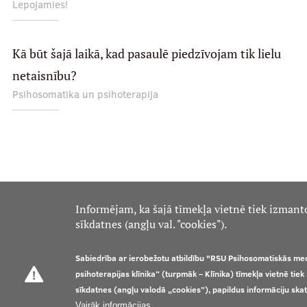
Lepojamies!
Kā būt šajā laikā, kad pasaulē piedzīvojam tik lielu
netaisnību?
Psihosomatika un psihoterapija
Informējam, ka šajā tīmekļa vietnē tiek izmant
sīkdatnes (angļu val. "cookies").
Sabiedrība ar ierobežotu atbildību "RSU Psihosomatiskās me
psihoterapijas klīnika” (turpmāk – Klīnika) tīmekļa vietnē tie
sīkdatnes (angļu valodā „cookies”), papildus informāciju ska
Vairāk informācijas