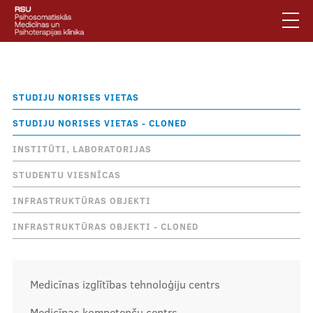
Pārlekt
uz
galveno
saturu
English
.
Atpakaļceļš
Studiju norises vietas
Latviski
STUDIJU NORISES VIETAS
Mobile
Meklēt
Jautājumi un atbildes
STUDIJU NORISES VIETAS - CLONED
augšējā
Privātuma politika
INSTITŪTI, LABORATORIJAS
izvēlne
Vides pieejamība
STUDENTU VIESNĪCAS
Piesakies jaunumiem
INFRASTRUKTŪRAS OBJEKTI
INFRASTRUKTŪRAS OBJEKTI - CLONED
Mobile
galvenā
Par klīniku
izvēlne
Medicīnas izglītības tehnoloģiju centrs
Pakalpojumi
Medicīnas kompetenču centrs