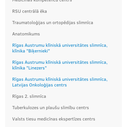
RSU centrālā ēka
Mūsu komanda
Traumatoloģijas un ortopēdijas slimnīca
Anatomikums
Cenas
Rīgas Austrumu klīniskā universitātes slimnīca,
klīnika "Biķernieki"
Rīgas Austrumu klīniskā universitātes slimnīca,
Ārstniecības personām
klīnika "Linezers"
Rīgas Austrumu klīniskā universitātes slimnīca,
Latvijas Onkoloģijas centrs
Apmācības un kursi
Rīgas 2. slimnīca
Bālinta grupas
Tuberkulozes un plaušu slimību centrs
Klīnisko gadījumu apraksti
Valsts tiesu medicīnas ekspertīzes centrs