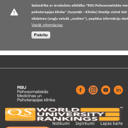
Sabiedrība ar ierobežotu atbildību "RSU Psihosomatiskās me
psihoterapijas klīnika” (turpmāk – Klīnika) tīmekļa vietnē tie
sīkdatnes (angļu valodā „cookies”), papildus informāciju ska
Vairāk informācijas
Piekrītu
Footer
Notikumi
Iepirkumi
Lapas karte