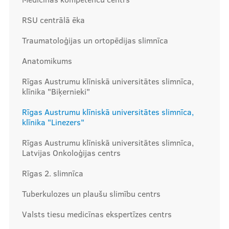
RSU centrālā ēka
Mūsu komanda
Traumatoloģijas un ortopēdijas slimnīca
Anatomikums
Cenas
Rīgas Austrumu klīniskā universitātes slimnīca,
klīnika "Biķernieki"
Rīgas Austrumu klīniskā universitātes slimnīca,
Ārstniecības personām
klīnika "Linezers"
Rīgas Austrumu klīniskā universitātes slimnīca,
Latvijas Onkoloģijas centrs
Apmācības un kursi
Rīgas 2. slimnīca
Bālinta grupas
Tuberkulozes un plaušu slimību centrs
Klīnisko gadījumu apraksti
Valsts tiesu medicīnas ekspertīzes centrs