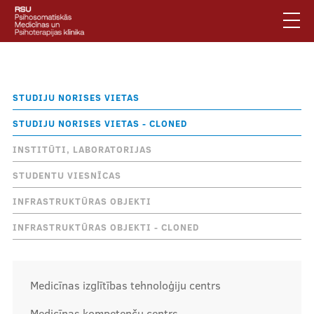
Pārlekt
uz
galveno
saturu
English
.
Atpakaļceļš
Studiju norises vietas
Latviski
STUDIJU NORISES VIETAS
Mobile
Meklēt
Jautājumi un atbildes
STUDIJU NORISES VIETAS - CLONED
augšējā
Privātuma politika
INSTITŪTI, LABORATORIJAS
izvēlne
Vides pieejamība
STUDENTU VIESNĪCAS
Piesakies jaunumiem
INFRASTRUKTŪRAS OBJEKTI
INFRASTRUKTŪRAS OBJEKTI - CLONED
Mobile
galvenā
Par klīniku
izvēlne
Medicīnas izglītības tehnoloģiju centrs
Pakalpojumi
Medicīnas kompetenču centrs