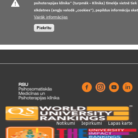
psihoterapijas klīnika” (turpmāk – Klīnika) tīmekļa vietnē tie
sīkdatnes (angļu valodā „cookies”), papildus informāciju ska
Vairāk informācijas
Piekrītu
Footer
Notikumi
Iepirkumi
Lapas karte
menu