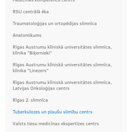
RSU centrālā ēka
Mūsu komanda
Traumatoloģijas un ortopēdijas slimnīca
Anatomikums
Cenas
Rīgas Austrumu klīniskā universitātes slimnīca,
klīnika "Biķernieki"
Rīgas Austrumu klīniskā universitātes slimnīca,
Ārstniecības personām
klīnika "Linezers"
Rīgas Austrumu klīniskā universitātes slimnīca,
Latvijas Onkoloģijas centrs
Apmācības un kursi
Rīgas 2. slimnīca
Bālinta grupas
Tuberkulozes un plaušu slimību centrs
Klīnisko gadījumu apraksti
Valsts tiesu medicīnas ekspertīzes centrs