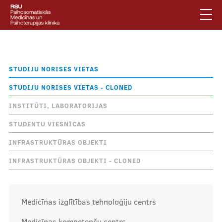
Pārlekt
uz
galveno
saturu
English
.
Atpakaļceļš
Studiju norises vietas
Latviski
STUDIJU NORISES VIETAS
Mobile
Meklēt
Jautājumi un atbildes
STUDIJU NORISES VIETAS - CLONED
augšējā
Privātuma politika
INSTITŪTI, LABORATORIJAS
izvēlne
Vides pieejamība
STUDENTU VIESNĪCAS
Piesakies jaunumiem
INFRASTRUKTŪRAS OBJEKTI
INFRASTRUKTŪRAS OBJEKTI - CLONED
Mobile
galvenā
Par klīniku
izvēlne
Medicīnas izglītības tehnoloģiju centrs
Pakalpojumi
Medicīnas kompetenču centrs