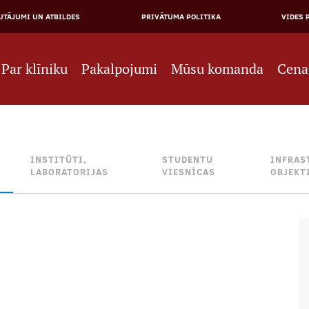
JĀ
UTĀJUMI UN ATBILDES
PRIVĀTUMA POLITIKA
VIDES 
NE
Par klīniku
Pakalpojumi
Mūsu komanda
Cena
INSTITŪTI,
STUDENTU
INFRAS
LABORATORIJAS
VIESNĪCAS
OBJEKT