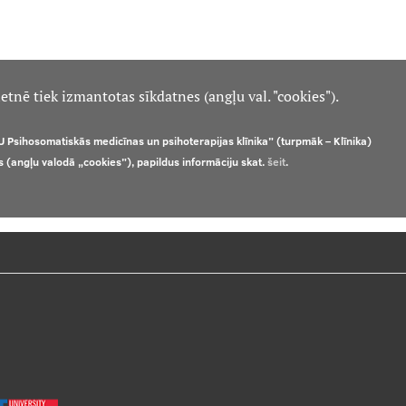
etnē tiek izmantotas sīkdatnes (angļu val. "cookies").
U Psihosomatiskās medicīnas un psihoterapijas klīnika” (turpmāk – Klīnika)
s (angļu valodā „cookies”), papildus informāciju skat.
šeit
.