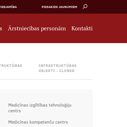
PIEEJAMĪBA
PIESAKIES JAUNUMIEM
s
Ārstniecības personām
Kontakti
TRUKTŪRAS
INFRASTRUKTŪRAS
I
OBJEKTI - CLONED
Medicīnas izglītības tehnoloģiju
centrs
Medicīnas kompetenču centrs