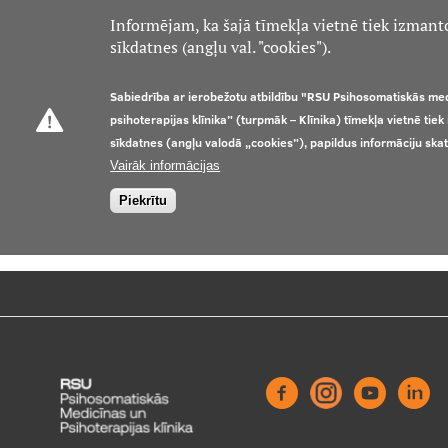
Informējam, ka šajā tīmekļa vietnē tiek izmant
sīkdatnes (angļu val. "cookies").
Sabiedrība ar ierobežotu atbildību "RSU Psihosomatiskās me
psihoterapijas klīnika” (turpmāk – Klīnika) tīmekļa vietnē tie
sīkdatnes (angļu valodā „cookies”), papildus informāciju ska
Vairāk informācijas
Piekrītu