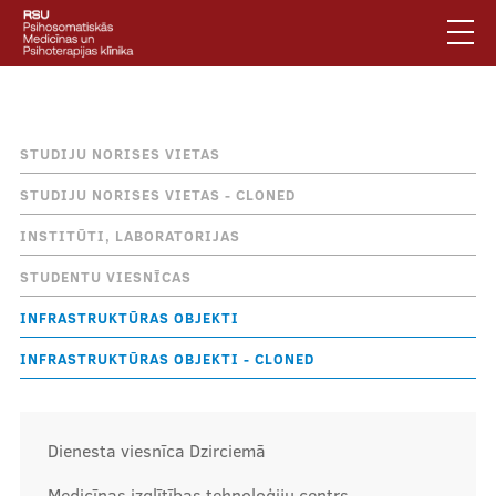
Pārlekt
uz
galveno
saturu
English
.
Atpakaļceļš
Infrastruktūras objekti
Latviski
STUDIJU NORISES VIETAS
Mobile
Meklēt
Jautājumi un atbildes
STUDIJU NORISES VIETAS - CLONED
augšējā
Privātuma politika
INSTITŪTI, LABORATORIJAS
izvēlne
Vides pieejamība
STUDENTU VIESNĪCAS
Piesakies jaunumiem
INFRASTRUKTŪRAS OBJEKTI
INFRASTRUKTŪRAS OBJEKTI - CLONED
Mobile
galvenā
Par klīniku
izvēlne
Dienesta viesnīca Dzirciemā
Pakalpojumi
Medicīnas izglītības tehnoloģiju centrs