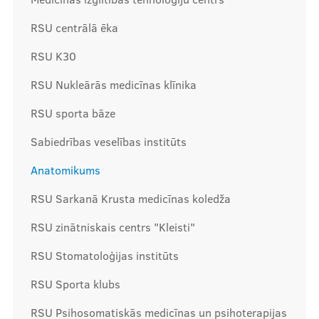
RSU centrālā ēka
Mūsu komanda
RSU K30
RSU Nukleārās medicīnas klīnika
Cenas
RSU sporta bāze
Sabiedrības veselības institūts
Ārstniecības personām
Anatomikums
RSU Sarkanā Krusta medicīnas koledža
RSU zinātniskais centrs "Kleisti"
Apmācības un kursi
RSU Stomatoloģijas institūts
Bālinta grupas
Klīnisko gadījumu apraksti
RSU Sporta klubs
RSU Psihosomatiskās medicīnas un psihoterapijas