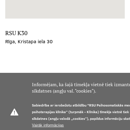
RSU K30
Rīga, Kristapa iela 30
Informējam, ka šajā tīmekļa vietnē tiek izmant
sīkdatnes (angļu val. "cookies").
Sabiedrība ar ierobežotu atbildību "RSU Psihosomatiskās me
psihoterapijas klīnika” (turpmāk – Klīnika) tīmekļa vietnē tie
sīkdatnes (angļu valodā „cookies”), papildus informāciju ska
Vairāk informācijas