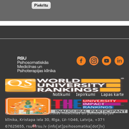
Piekrītu
Footer
Notikumi
Iepirkumi
Lapas karte
menu
© 2026
RSU Psihosomatiskās medicīnas un psihoterapijas
klīnika, Kristapa iela 30, Rīga, LV-1046, Latvija
,
+371
67625655
,
rsu
rsu
.
lv
(info[at]psihosomatika[dot]lv)