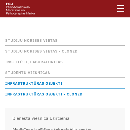
Pārlekt
uz
galveno
saturu
English
.
Atpakaļceļš
Infrastruktūras objekti
Latviski
STUDIJU NORISES VIETAS
Mobile
Meklēt
Jautājumi un atbildes
STUDIJU NORISES VIETAS - CLONED
augšējā
Privātuma politika
INSTITŪTI, LABORATORIJAS
izvēlne
Vides pieejamība
STUDENTU VIESNĪCAS
Piesakies jaunumiem
INFRASTRUKTŪRAS OBJEKTI
INFRASTRUKTŪRAS OBJEKTI - CLONED
Mobile
galvenā
Par klīniku
izvēlne
Dienesta viesnīca Dzirciemā
Pakalpojumi
Medicīnas izglītības tehnoloģiju centrs