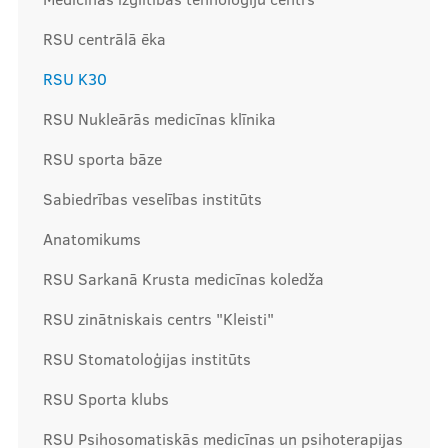
RSU centrālā ēka
Mūsu komanda
RSU K30
RSU Nukleārās medicīnas klīnika
Cenas
RSU sporta bāze
Sabiedrības veselības institūts
Ārstniecības personām
Anatomikums
RSU Sarkanā Krusta medicīnas koledža
RSU zinātniskais centrs "Kleisti"
Apmācības un kursi
RSU Stomatoloģijas institūts
Bālinta grupas
Klīnisko gadījumu apraksti
RSU Sporta klubs
RSU Psihosomatiskās medicīnas un psihoterapijas