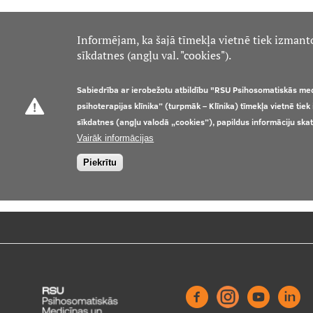
Informējam, ka šajā tīmekļa vietnē tiek izmant
sīkdatnes (angļu val. "cookies").
Sabiedrība ar ierobežotu atbildību "RSU Psihosomatiskās me
psihoterapijas klīnika” (turpmāk – Klīnika) tīmekļa vietnē tie
sīkdatnes (angļu valodā „cookies”), papildus informāciju ska
Vairāk informācijas
Piekrītu