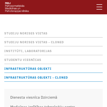
Pārlekt
uz
galveno
saturu
English
.
Atpakaļceļš
Infrastruktūras objekti
Latviski
STUDIJU NORISES VIETAS
Mobile
Meklēt
Jautājumi un atbildes
STUDIJU NORISES VIETAS - CLONED
augšējā
Privātuma politika
INSTITŪTI, LABORATORIJAS
izvēlne
Vides pieejamība
STUDENTU VIESNĪCAS
Piesakies jaunumiem
INFRASTRUKTŪRAS OBJEKTI
INFRASTRUKTŪRAS OBJEKTI - CLONED
Mobile
galvenā
Par klīniku
izvēlne
Dienesta viesnīca Dzirciemā
Pakalpojumi
Medicīnas izglītības tehnoloģiju centrs