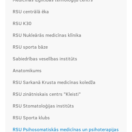
RSU centrālā ēka
Mūsu komanda
RSU K30
RSU Nukleārās medicīnas klīnika
Cenas
RSU sporta bāze
Sabiedrības veselības institūts
Ārstniecības personām
Anatomikums
RSU Sarkanā Krusta medicīnas koledža
RSU zinātniskais centrs "Kleisti"
Apmācības un kursi
RSU Stomatoloģijas institūts
Bālinta grupas
Klīnisko gadījumu apraksti
RSU Sporta klubs
RSU Psihosomatiskās medicīnas un psihoterapijas