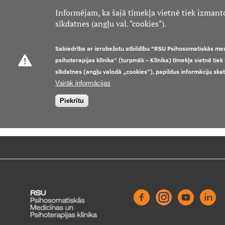
Informējam, ka šajā tīmekļa vietnē tiek izmant
sīkdatnes (angļu val. "cookies").
Sabiedrība ar ierobežotu atbildību "RSU Psihosomatiskās me
psihoterapijas klīnika” (turpmāk – Klīnika) tīmekļa vietnē tie
sīkdatnes (angļu valodā „cookies”), papildus informāciju ska
Vairāk informācijas
Piekrītu