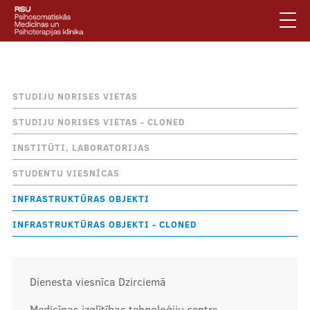
Pārlekt
uz
galveno
saturu
English
.
Atpakaļceļš
Infrastruktūras objekti
Latviski
STUDIJU NORISES VIETAS
Mobile
Meklēt
Jautājumi un atbildes
STUDIJU NORISES VIETAS - CLONED
augšējā
Privātuma politika
INSTITŪTI, LABORATORIJAS
izvēlne
Vides pieejamība
STUDENTU VIESNĪCAS
Piesakies jaunumiem
INFRASTRUKTŪRAS OBJEKTI
INFRASTRUKTŪRAS OBJEKTI - CLONED
Mobile
galvenā
Par klīniku
izvēlne
Dienesta viesnīca Dzirciemā
Pakalpojumi
Medicīnas izglītības tehnoloģiju centrs