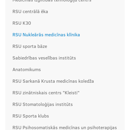
RSU centrālā ēka
Mūsu komanda
RSU K30
RSU Nukleārās medicīnas klīnika
Cenas
RSU sporta bāze
Sabiedrības veselības institūts
Ārstniecības personām
Anatomikums
RSU Sarkanā Krusta medicīnas koledža
RSU zinātniskais centrs "Kleisti"
Apmācības un kursi
RSU Stomatoloģijas institūts
Bālinta grupas
Klīnisko gadījumu apraksti
RSU Sporta klubs
RSU Psihosomatiskās medicīnas un psihoterapijas