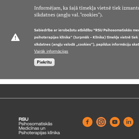
Informējam, ka šajā tīmekļa vietnē tiek izmant
sīkdatnes (angļu val. "cookies").
Sabiedrība ar ierobežotu atbildību "RSU Psihosomatiskās me
psihoterapijas klīnika” (turpmāk – Klīnika) tīmekļa vietnē tie
sīkdatnes (angļu valodā „cookies”), papildus informāciju ska
Vairāk informācijas
Piekrītu