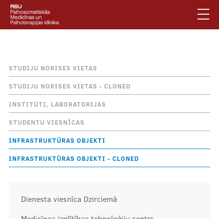
Pārlekt
uz
galveno
saturu
English
.
Atpakaļceļš
Infrastruktūras objekti
Latviski
STUDIJU NORISES VIETAS
Mobile
Meklēt
Jautājumi un atbildes
STUDIJU NORISES VIETAS - CLONED
augšējā
Privātuma politika
INSTITŪTI, LABORATORIJAS
izvēlne
Vides pieejamība
STUDENTU VIESNĪCAS
Piesakies jaunumiem
INFRASTRUKTŪRAS OBJEKTI
INFRASTRUKTŪRAS OBJEKTI - CLONED
Mobile
galvenā
Par klīniku
izvēlne
Dienesta viesnīca Dzirciemā
Pakalpojumi
Medicīnas izglītības tehnoloģiju centrs