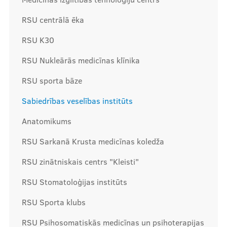
RSU centrālā ēka
Mūsu komanda
RSU K30
RSU Nukleārās medicīnas klīnika
Cenas
RSU sporta bāze
Sabiedrības veselības institūts
Ārstniecības personām
Anatomikums
RSU Sarkanā Krusta medicīnas koledža
RSU zinātniskais centrs "Kleisti"
Apmācības un kursi
RSU Stomatoloģijas institūts
Bālinta grupas
Klīnisko gadījumu apraksti
RSU Sporta klubs
RSU Psihosomatiskās medicīnas un psihoterapijas